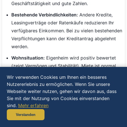
Geschäftstätigkeit und gute Zahlen.
Bestehende Verbindlichkeiten:
Andere Kredite,
Leasingverträge oder Ratenkäufe reduzieren Ihr
verfügbares Einkommen. Bei zu vielen bestehenden
Verpflichtungen kann der Kreditantrag abgelehnt
werden.
Wohnsituation:
Eigenheim wird positiv bewertet
(zeigt Vermögen und Stabilität). Miete ist normal
und neutral. Häufige Wohnortwechsel werden
Wir verwenden Cookies um Ihnen ein besseres
kritisch gesehen.
Nutzererlebnis zu ermöglichen. Wenn Sie unsere
Webseite weiter nutzen, gehen wir davon aus, dass
Laufzeit optimieren - Das richtige
Sie mit der Nutzung von Cookies einverstanden
sind.
Mehr erfahren
Gleichgewicht finden
Verstanden
Die Wahl der Laufzeit ist ein Balanceakt zwischen
monatlicher Belastung und Gesamtkosten. Bei 40.000