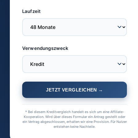
Laufzeit
Verwendungszweck
JETZT VERGLEICHEN →
* Bei diesem Kreditvergleich handelt es sich um eine Affiliate-
Kooperation. Wird über dieses Formular ein Antrag gestellt oder
ein Vertrag abgeschlossen, erhalten wir eine Provision. Für Nutzer
entstehen keine Nachteile.