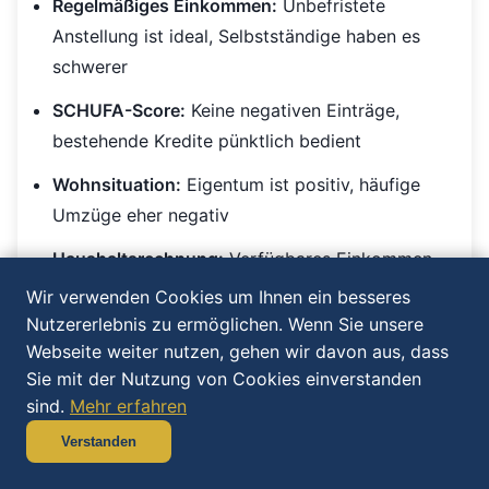
Regelmäßiges Einkommen:
Unbefristete
Anstellung ist ideal, Selbstständige haben es
schwerer
SCHUFA-Score:
Keine negativen Einträge,
bestehende Kredite pünktlich bedient
Wohnsituation:
Eigentum ist positiv, häufige
Umzüge eher negativ
Haushaltsrechnung:
Verfügbares Einkommen
nach Abzug aller Fixkosten
Wir verwenden Cookies um Ihnen ein besseres
Nutzererlebnis zu ermöglichen. Wenn Sie unsere
Bestehende Verbindlichkeiten:
Andere Kredite,
Webseite weiter nutzen, gehen wir davon aus, dass
Dispo-Nutzung
Sie mit der Nutzung von Cookies einverstanden
sind.
Mehr erfahren
Profi-Tipp:
Fragen Sie einmal jährlich eine
Verstanden
kostenlose SCHUFA-Selbstauskunft an und