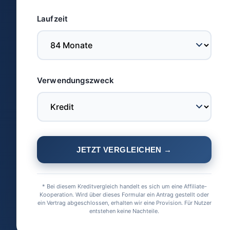
Laufzeit
Verwendungszweck
JETZT VERGLEICHEN →
* Bei diesem Kreditvergleich handelt es sich um eine Affiliate-
Kooperation. Wird über dieses Formular ein Antrag gestellt oder
ein Vertrag abgeschlossen, erhalten wir eine Provision. Für Nutzer
entstehen keine Nachteile.