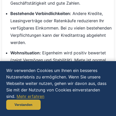
Geschäftstätigkeit und gute Zahlen.
Bestehende Verbindlichkeiten:
Andere Kredite,
Leasingverträge oder Ratenkäufe reduzieren Ihr
verfügbares Einkommen. Bei zu vielen bestehenden
Verpflichtungen kann der Kreditantrag abgelehnt
werden.
Wohnsituation:
Eigenheim wird positiv bewertet
(zeigt Vermögen und Stabilität). Miete ist normal
und neutral. Häufige Wohnortwechsel werden
Wir verwenden Cookies um Ihnen ein besseres
kritisch gesehen.
Nutzererlebnis zu ermöglichen. Wenn Sie unsere
Webseite weiter nutzen, gehen wir davon aus, dass
Laufzeit optimieren - Das richtige
Sie mit der Nutzung von Cookies einverstanden
sind.
Mehr erfahren
Gleichgewicht finden
Verstanden
Die Wahl der Laufzeit ist ein Balanceakt zwischen
monatlicher Belastung und Gesamtkosten. Bei 22.250