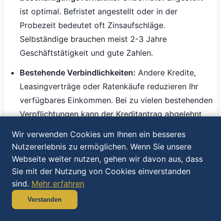
ist optimal. Befristet angestellt oder in der
Probezeit bedeutet oft Zinsaufschläge.
Selbständige brauchen meist 2-3 Jahre
Geschäftstätigkeit und gute Zahlen.
Bestehende Verbindlichkeiten:
Andere Kredite,
Leasingverträge oder Ratenkäufe reduzieren Ihr
verfügbares Einkommen. Bei zu vielen bestehenden
Verpflichtungen kann der Kreditantrag abgelehnt
werden.
Wir verwenden Cookies um Ihnen ein besseres
Nutzererlebnis zu ermöglichen. Wenn Sie unsere
Wohnsituation:
Eigenheim wird positiv bewertet
Webseite weiter nutzen, gehen wir davon aus, dass
(zeigt Vermögen und Stabilität). Miete ist normal
Sie mit der Nutzung von Cookies einverstanden
und neutral. Häufige Wohnortwechsel werden
sind.
Mehr erfahren
kritisch gesehen.
Verstanden
Laufzeit optimieren - Das richtige