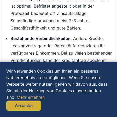
ist optimal. Befristet angestellt oder in der
Probezeit bedeutet oft Zinsaufschläge.
Selbständige brauchen meist 2-3 Jahre
Geschäftstätigkeit und gute Zahlen.
Bestehende Verbindlichkeiten:
Andere Kredite,
Leasingverträge oder Ratenkäufe reduzieren Ihr
verfügbares Einkommen. Bei zu vielen bestehenden
Verpflichtungen kann der Kreditantrag abgelehnt
werden.
Wir verwenden Cookies um Ihnen ein besseres
Nutzererlebnis zu ermöglichen. Wenn Sie unsere
Wohnsituation:
Eigenheim wird positiv bewertet
Webseite weiter nutzen, gehen wir davon aus, dass
(zeigt Vermögen und Stabilität). Miete ist normal
Sie mit der Nutzung von Cookies einverstanden
und neutral. Häufige Wohnortwechsel werden
sind.
Mehr erfahren
kritisch gesehen.
Verstanden
Laufzeit optimieren - Das richtige