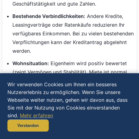
Geschäftstätigkeit und gute Zahlen.
Bestehende Verbindlichkeiten:
Andere Kredite,
Leasingverträge oder Ratenkäufe reduzieren Ihr
verfügbares Einkommen. Bei zu vielen bestehenden
Verpflichtungen kann der Kreditantrag abgelehnt
werden.
Wohnsituation:
Eigenheim wird positiv bewertet
(zeigt Vermögen und Stabilität). Miete ist normal
und neutral. Häufige Wohnortwechsel werden
Wir verwenden Cookies um Ihnen ein besseres
kritisch gesehen.
Nutzererlebnis zu ermöglichen. Wenn Sie unsere
Webseite weiter nutzen, gehen wir davon aus, dass
Laufzeit optimieren - Das richtige
Sie mit der Nutzung von Cookies einverstanden
sind.
Mehr erfahren
Gleichgewicht finden
Verstanden
Die Wahl der Laufzeit ist ein Balanceakt zwischen
monatlicher Belastung und Gesamtkosten. Bei 12.000