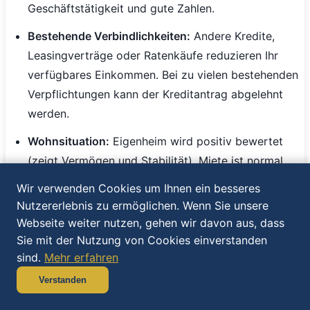
Geschäftstätigkeit und gute Zahlen.
Bestehende Verbindlichkeiten:
Andere Kredite,
Leasingverträge oder Ratenkäufe reduzieren Ihr
verfügbares Einkommen. Bei zu vielen bestehenden
Verpflichtungen kann der Kreditantrag abgelehnt
werden.
Wohnsituation:
Eigenheim wird positiv bewertet
(zeigt Vermögen und Stabilität). Miete ist normal
und neutral. Häufige Wohnortwechsel werden
Wir verwenden Cookies um Ihnen ein besseres
kritisch gesehen.
Nutzererlebnis zu ermöglichen. Wenn Sie unsere
Webseite weiter nutzen, gehen wir davon aus, dass
Laufzeit optimieren - Das richtige
Sie mit der Nutzung von Cookies einverstanden
sind.
Mehr erfahren
Gleichgewicht finden
Verstanden
Die Wahl der Laufzeit ist ein Balanceakt zwischen
monatlicher Belastung und Gesamtkosten. Bei 33.000