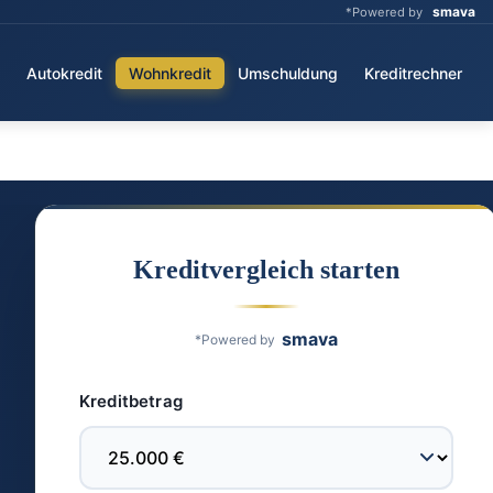
smava
*Powered by
Autokredit
Wohnkredit
Umschuldung
Kreditrechner
Kreditvergleich starten
smava
*Powered by
Kreditbetrag