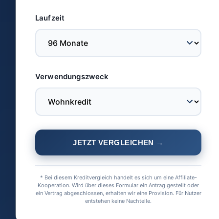
Laufzeit
Verwendungszweck
JETZT VERGLEICHEN →
* Bei diesem Kreditvergleich handelt es sich um eine Affiliate-
Kooperation. Wird über dieses Formular ein Antrag gestellt oder
ein Vertrag abgeschlossen, erhalten wir eine Provision. Für Nutzer
entstehen keine Nachteile.